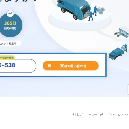
引用元：https://e-bright.jp/landing_yoko