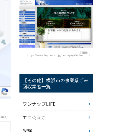
引用元：
https://www.fujibuil.co.jp/homepage/index.html
【その他】横浜市の事業系ごみ
回収業者一覧
ワンナップLIFE
エコ☆えこ
hama/
光輝