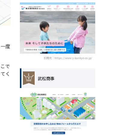
と一度
引用元：https://www.y-kankyo.co.jp/
そこで
してく
武松商事