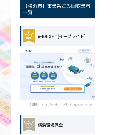
【横浜市】事業系ごみ回収業者
一覧
e-BRIGHT(イーブライト）
引用元：https://e-bright.jp/landing_yokohama/
横浜環境保全