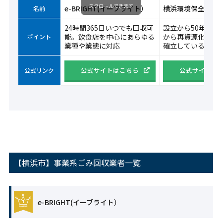
スクロールできます
e-BRIGHT(イーブライト）
横浜環境保全
名前
24時間365日いつでも回収可
設立から50年、廃
能。飲食店を中心にあらゆる
から再資源化まで
ポイント
業種や業態に対応
確立している
公式サイトはこちら
公式サイトは
公式リンク
【横浜市】事業系ごみ回収業者一覧
e-BRIGHT(イーブライト）