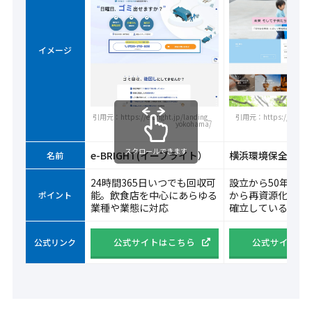
イメージ
引用元：https://e-bright.jp/landing_
引用元：https://www.y-k
yokohama/
スクロールできます
e-BRIGHT(イーブライト）
横浜環境保全
名前
24時間365日いつでも回収可
設立から50年、廃
能。飲食店を中心にあらゆる
から再資源化まで
ポイント
業種や業態に対応
確立している
公式サイトはこちら
公式サイトは
公式リンク